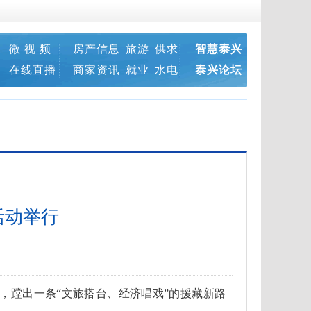
微 视 频
房产信息
旅游
供求
智慧泰兴
在线直播
商家资讯
就业
水电
泰兴论坛
活动举行
起，蹚出一条“文旅搭台、经济唱戏”的援藏新路