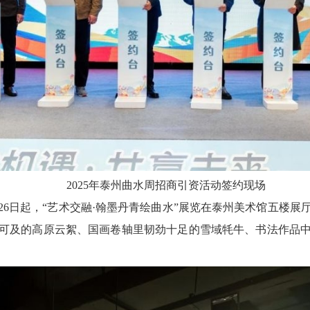
2025年泰州曲水周招商引资活动签约现场
26日起，“艺术交融·翰墨丹青绘曲水”展览在泰州美术馆五楼
可及的高原云絮、国画卷轴里韧劲十足的雪域牦牛、书法作品