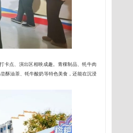
位与打卡点、演出区相映成趣。青稞制品、牦牛肉
品尝酥油茶、牦牛酸奶等特色美食，还能在沉浸