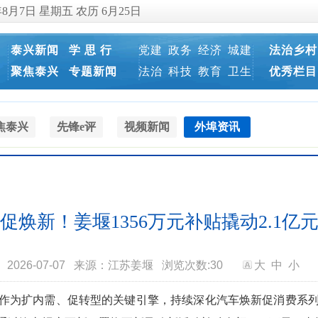
年8月7日 星期五 农历 6月25日
泰兴新闻
学 思 行
党建
政务
经济
城建
法治乡村
聚焦泰兴
专题新闻
法治
科技
教育
卫生
优秀栏目
焦泰兴
先锋e评
视频新闻
外埠资讯
促焕新！姜堰1356万元补贴撬动2.1亿
2026-07-07
来源：江苏姜堰
浏览次数:
30
大
中
小
作为扩内需、促转型的关键引擎，持续深化汽车焕新促消费系