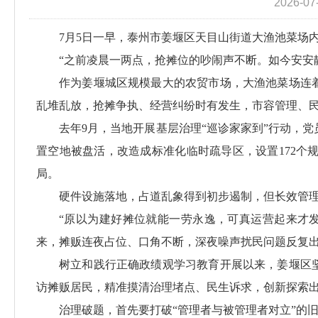
2026-07
7月5日一早，泰州市姜堰区天目山街道大渔池菜场
“之前凌晨一两点，抢摊位的吵闹声不断。如今安安
作为姜堰城区规模最大的农贸市场，大渔池菜场连
乱堆乱放，抢摊争执、经营纠纷时有发生，市容管理、
去年9月，当地开展基层治理“巡诊家家到”行动，
置空地被盘活，改造成标准化临时疏导区，设置172
局。
硬件设施落地，占道乱象得到初步遏制，但长效管理
“原以为建好摊位就能一劳永逸，可真运营起来才
来，摊贩连夜占位、口角不断，深夜噪声扰民问题反复
树立和践行正确政绩观学习教育开展以来，姜堰区
访摊贩居民，精准摸清治理堵点、民生诉求，创新探索出
治理破题，首先要打破“管理者与被管理者对立”的