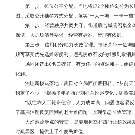
第一步，摊位公平分配。当地将172个摊位划分为
图，采取公开抽签方式分配，落实“一人一摊、一卡一档
第二步，经营秩序共商共守。街道联合城管召集全
保洁、人走场清等要求，经营有标准、管理有依据。
第三步，信用积分助力长效管理。市场为每一位摊
贩可享受优先选摊等便利，违规屡教不改的摊贩则取消
场区还选出8名口碑好、有责任心的资深摊主，组建
化解。
治理新模式落地，昔日对立局面彻底扭转。“从前
稳定了不少。”摆摊多年的商户刘桂兰说起变化，满脸笑
“以往靠人工轮班值守，人力成本高，问题也容易
了基层治理反复回潮的老大难问题，实现常态长效管理
大渔池疏导点的转变，是姜堰树立和践行正确政绩
时疏导区，提供上千个便民摊位。