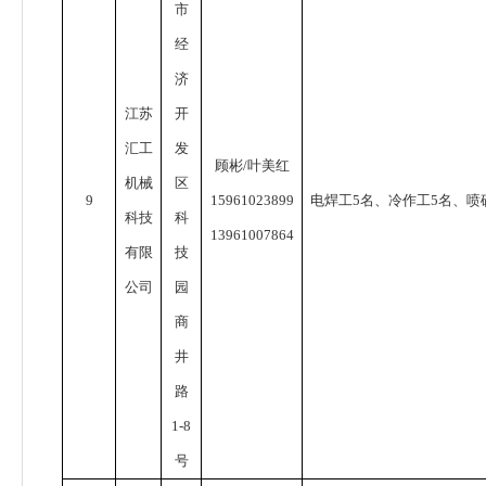
市
经
济
江苏
开
汇工
发
顾彬
/
叶美红
机械
区
9
15961023899
电焊工
5
名、冷作工
5
名、喷
科技
科
13961007864
有限
技
公司
园
商
井
路
1-8
号