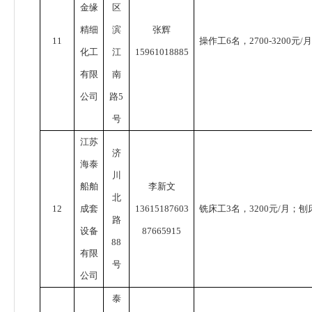
金缘
区
精细
滨
张辉
11
操作工
6
名，
2700-3200
元
/
化工
江
15961018885
有限
南
公司
路
5
号
江苏
济
海泰
川
船舶
李新文
北
12
成套
13615187603
铣床工
3
名，
3200
元
/
月；刨
路
设备
87665915
88
有限
号
公司
泰