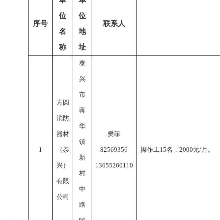
单
单
位
位
序号
联系人
名
地
称
址
泰
兴
市
方圆
蒋
消防
华
器材
樊菲
镇
1
（泰
82569356
操作工
15
名，
2000
元
/
月。
新
兴）
13655260110
村
有限
中
公司
路