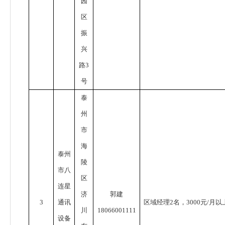
园
区
振
兴
路
3
号
泰
州
市
海
泰州
陵
市八
区
连星
济
郭建
3
通讯
区域经理
2
名，
3000
元
/
月以
川
18066001111
设备