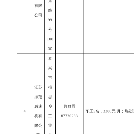
东
有限
路
公司
99
号
106
室
泰
兴
市
江苏
根
振翔
思
减速
乡
顾群霞
4
车工
5
名，
3300
元
/
月；热处
机有
工
87730233
限公
业