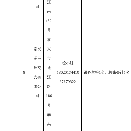
江
司
南
路
2
号
泰
泰兴
兴
汤臣
市
徐小妹
压克
通
8
13626134410
设备主管
1
名、总账会计
1
名
力有
江
87679822
限公
路
司
186
号
泰
兴