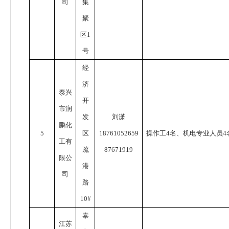
司
集
聚
区
1
号
经
济
泰兴
开
市润
发
刘潇
鹏化
5
区
18761052659
操作工
4
名、机电专业人员
4
工有
疏
87671919
限公
港
司
路
10#
泰
江苏