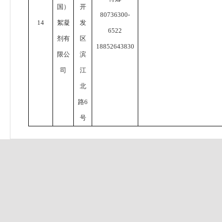
国）
开
80736300-
14
絮凝
发
6522
剂有
区
18852643830
限公
滨
司
江
北
路
6
号