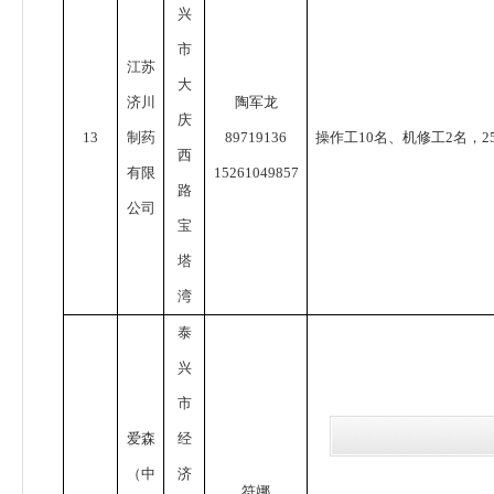
兴
市
江苏
大
济川
陶军龙
庆
13
制药
89719136
操作工
10
名、机修工
2
名，
2
西
有限
15261049857
路
公司
宝
塔
湾
泰
兴
市
爱森
经
（中
济
符娜