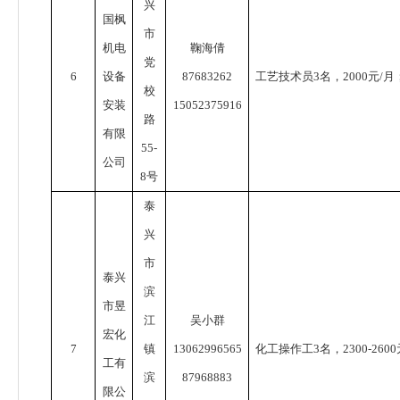
兴
国枫
市
机电
鞠海倩
党
6
设备
87683262
工艺技术员
3
名，
2000
元
/
月
校
安装
15052375916
路
有限
55-
公司
8
号
泰
兴
市
泰兴
滨
市昱
江
吴小群
宏化
7
镇
13062996565
化工操作工
3
名，
2300-2600
工有
滨
87968883
限公