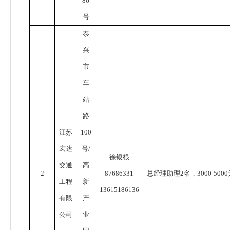
86
号
泰
兴
市
车
站
路
江苏
100
宏达
号
/
徐银根
交通
高
2
87686331
总经理助理
2
名，
3000-5000
工程
新
13615186136
有限
产
公司
业