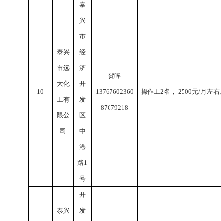
泰
兴
市
泰兴
经
市远
济
贺晖
大化
开
10
13767602360
操作工
2
名，
2500
元
/
月左右
工有
发
87679218
限公
区
司
中
港
路
1
号
开
泰兴
发