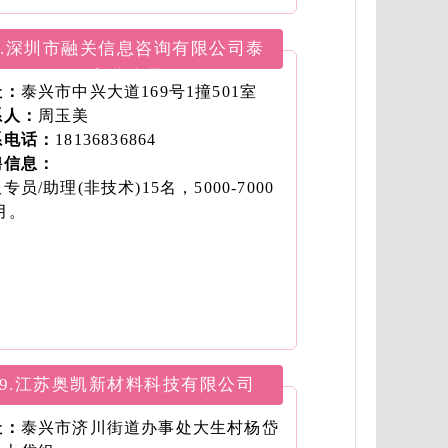
；
工程师2名，本科，8000-15000元/
6.深圳市融关信息咨询有限公司泰
；
兴分公司
工程师6名，大专，5000-7000元/
址：
泰兴市中兴大道169号1撞501室
；
系人：
周玉美
械工程师6名，大专，8万元/年；
系电话：
18136836864
销售经理10名，大专，15万元/年；
聘信息：
体工程师6名，本科，8万元/年；
专员/助理(非技术)15名，5000-7000
艺工程师4名，大专，6万元/年。
月。
9.江苏奥凯新材料科技有限公司
址：
泰兴市济川街道办事处大生村杨岱