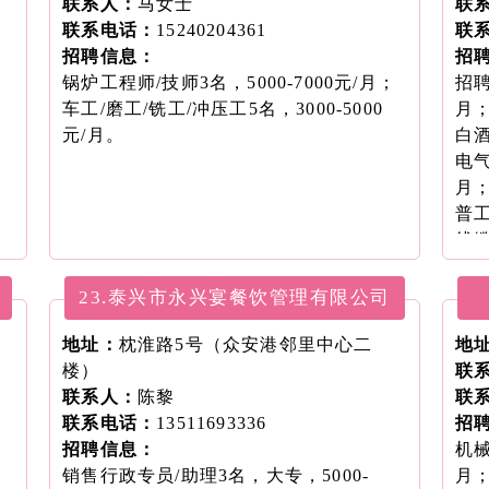
联系人：
马女士
研发
联
联系电话：
15240204361
元/
联
招聘信息：
工艺
招
锅炉工程师/技师3名，5000-7000元/月；
月
招聘
车工/磨工/铣工/冲压工5名，3000-5000
实验
月
元/月。
10
白酒
普工
电气
技术
月
月
普工
店铺
线缆
10
月
销售
高分
23.泰兴市永兴宴餐饮管理有限公司
月
10
地址：
枕淮路5号（众安港邻里中心二
文秘
地
楼）
销售
联
联系人：
陈黎
调酒
联
联系电话：
13511693336
机械
招
招聘信息：
月
机械
销售行政专员/助理3名，大专，5000-
月