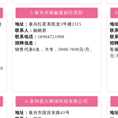
月
电气
5.泰兴市南象建材经营部
月
技
地址：
泰兴红星美凯龙3号楼2315
质量
地
联系人：
杨晓君
月
联
联系电话：
18994721999
机
联
招聘信息：
区域
招
销售代表6名，大专，5000-7000元/月。
流
客服
工
元/
0
8.泰州基久网络科技有限公司
地址：
泰兴市国庆东路43号
地