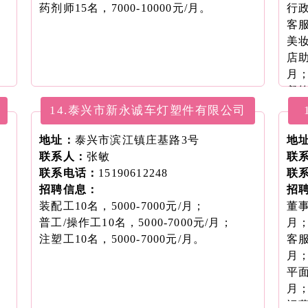
药剂师15名，7000-10000元/月。
行政
客服
美妆
店助
月
餐饮
店长
14.泰兴市新永诚车灯塑件有限公司
店员
地址：
泰兴市滨江镇庄基路3号
陈列
地
联系人：
张敏
收银
联
联系电话：
15190612248
美妆
联
招聘信息：
保洁
招
装配工10名，5000-7000元/月；
保安
董事
普工/操作工10名，5000-7000元/月；
月
注塑工10名，5000-7000元/月。
客服
月
平面
月
运营