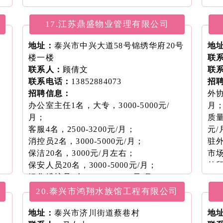
生活
运维
17.江苏鼎盛物业管理有限公司
月
地址：
泰兴市中兴大道58号锦绣华府20号
店长
地
楼一楼
联
联系人：
顾倩文
联
联系电话：
13852884073
招
招聘信息：
外协
办公室主任1名，大专，3000-5000元/
月
月；
质量
客服4名，2500-3200元/月；
元/
消控员2名，3000-5000元/月；
驻外
保洁20名，3000元/月左右；
市场
保安人员20名，3000-5000元/月；
外贸
绿化维护员6名，3000-5000元/月；
质量
电工3名，3000-5000元/月。
元/
20.泰兴市鸿翔水族馆工程有限公司
工程
地址：
泰兴市济川街道蔡巷村
元/
地