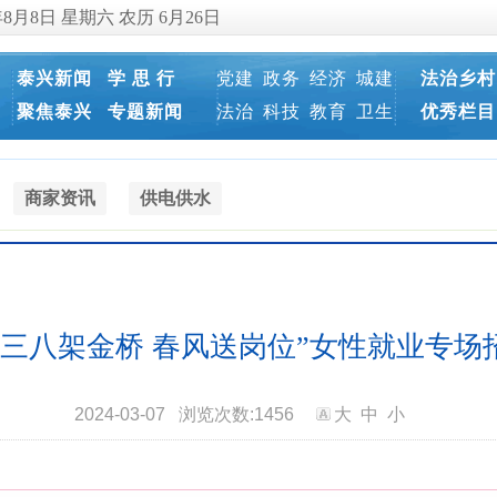
年8月8日 星期六 农历 6月26日
泰兴新闻
学 思 行
党建
政务
经济
城建
法治乡村
聚焦泰兴
专题新闻
法治
科技
教育
卫生
优秀栏目
商家资讯
供电供水
市“三八架金桥 春风送岗位”女性就业专
2024-03-07
浏览次数:
1456
大
中
小