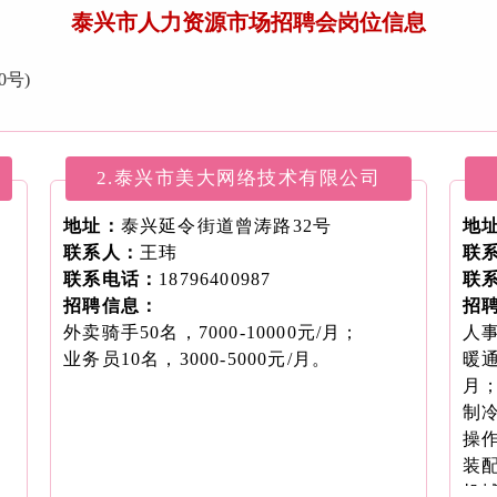
泰兴市人力资源市场招聘会岗位信息
号)
2.泰兴市美大网络技术有限公司
地址：
泰兴延令街道曾涛路32号
地
联系人：
王玮
联
联系电话：
18796400987
联
招聘信息：
招
外卖骑手50名，7000-10000元/月；
人事
业务员10名，3000-5000元/月。
暖通
月
制
操
装配
机械