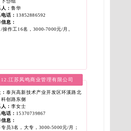
、卜岱组
系人：
鲁华
系电话：
13852886592
聘信息：
/操作工16名，3000-7000元/月。
12.江苏凤鸣商业管理有限公司
址：
泰兴高新技术产业开发区环溪路北
、科创路东侧
系人：
李女士
系电话：
15370739867
聘信息：
专员3名，大专，3000-5000元/月；