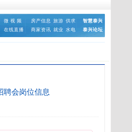
微 视 频
房产信息
旅游
供求
智慧泰兴
在线直播
商家资讯
就业
水电
泰兴论坛
场招聘会岗位信息