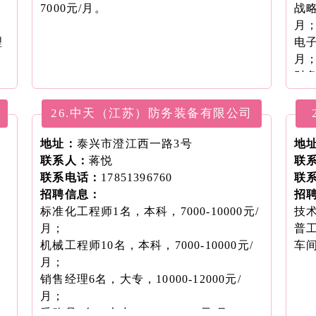
7000元/月。
战略
月
理
电子
月
财务
26.中天（江苏）防务装备有限公司
地址：
泰兴市澄江西一路3号
地
联系人：
蒋悦
联
联系电话：
17851396760
联
招聘信息：
招
标准化工程师1名，本科，7000-10000元/
技术
月；
普工
机械工程师10名，本科，7000-10000元/
车间
月；
销售经理6名，大专，10000-12000元/
月；
采购员2名，大专，3000-5000元/月；