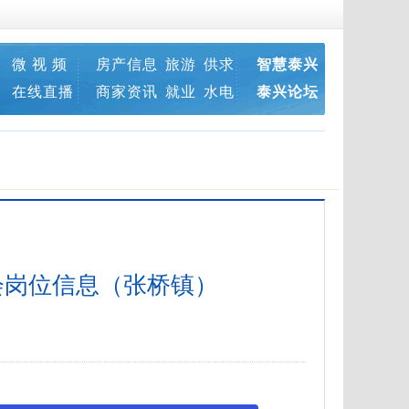
微 视 频
房产信息
旅游
供求
智慧泰兴
在线直播
商家资讯
就业
水电
泰兴论坛
聘会岗位信息（张桥镇）