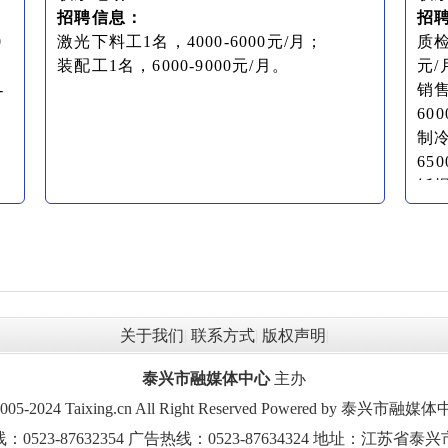
招聘信息：
招
0
激光下料工1名，4000-6000元/月；
质检
装配工1名，6000-9000元/月。
元/
-
销售
60
制
65
钎焊
装配
/
剪板
冷作
关于我们
|
联系方式
|
版权声明
|
泰兴市融媒体中心
主办
2005-2024 Taixing.cn All Right Reserved Powered by 泰兴
523-87632354 广告热线：0523-87634324 地址：江苏省