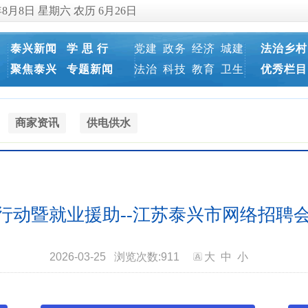
年8月8日 星期六 农历 6月26日
泰兴新闻
学 思 行
党建
政务
经济
城建
法治乡村
聚焦泰兴
专题新闻
法治
科技
教育
卫生
优秀栏目
商家资讯
供电供水
工”行动暨就业援助--江苏泰兴市网络招
2026-03-25
浏览次数:
911
大
中
小