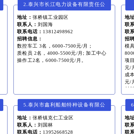
2.泰兴市长江电力设备有限责任公
司
地址：
张桥镇工业园区
地
联系人：
刘国海
联
联系电话：
13812498962
联
招聘信息：
招
数控车工 3名，6000-7500元/月；
模具
质检员 2名，4000-5500元/月; 加工中心
80
操作工2名，6000-7500元/月。
项目
元/
成本
元/
材料
80
质量
5.泰兴市鑫利船舶特种设备有限公
80
司
地址：
张桥镇克仁工业区
地
联系人：
刘国林
联
联系电话：
13952668528
联