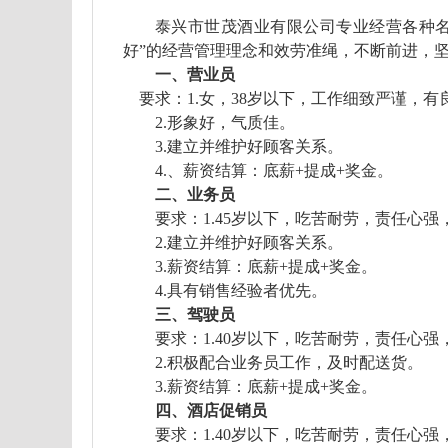
泰兴市世茂酒业有限公司专业经营各种名
好”的经营管理理念和效劳准绳，不断前进，
一、营业员
要求：
1.
女，
38
岁以下，工作细致严谨，有
2
.
形象好，气质佳。
3
.
建立并维护好顾客关系。
4.
、薪资结算：底薪
+
提成
+
奖金。
二、业务员
要求：
1.45
岁以下，
吃苦耐劳，责任心强
2
.
建立并维护好顾客关系。
3
.
薪资结算：底薪
+
提成
+
奖金。
4.
具有销售经验者优先。
三、驾驶员
要求：
1.40
岁以下，
吃苦耐劳，责任心强
2
.
积极配合业务员工作，及时配送货。
3
.
薪资结算：底薪
+
提成
+
奖金。
四、酒店促销员
要求：
1.40
岁以下，
吃苦耐劳，责任心强