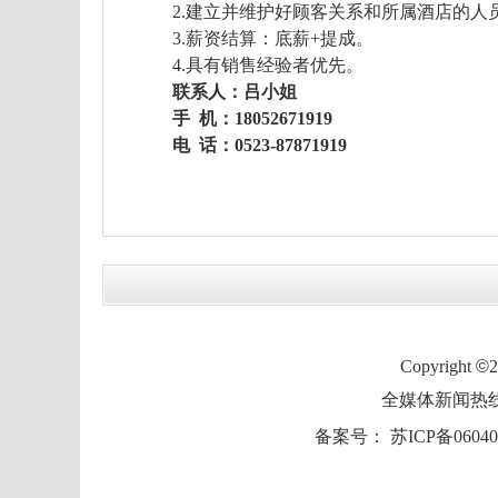
2
.
建立并维护好顾客关系和所属酒店的人
3.
薪资结算：底薪
+
提成。
4.
具有销售经验者优先。
联系人：
吕
小姐
手
机：
18052671919
电
话：
0523-87871919
Copyright
©
全媒体新闻热线：0
备案号：
苏ICP备06040