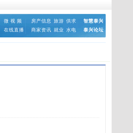
微 视 频
房产信息
旅游
供求
智慧泰兴
在线直播
商家资讯
就业
水电
泰兴论坛