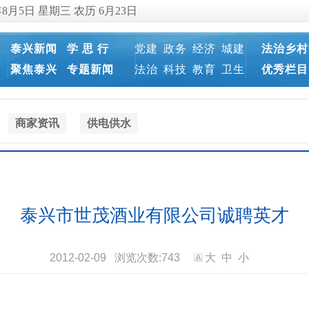
年8月5日 星期三 农历 6月23日
泰兴新闻
学 思 行
党建
政务
经济
城建
法治乡村
聚焦泰兴
专题新闻
法治
科技
教育
卫生
优秀栏目
商家资讯
供电供水
泰兴市世茂酒业有限公司诚聘英才
2012-02-09
浏览次数:
743
大
中
小