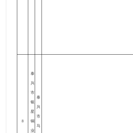
泰
兴
市
泰
银
兴
星
市
8
铜
马
业