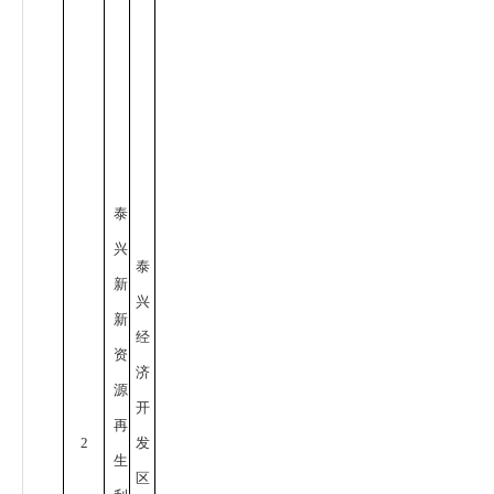
泰
兴
泰
新
兴
新
经
资
济
源
开
再
2
发
生
区