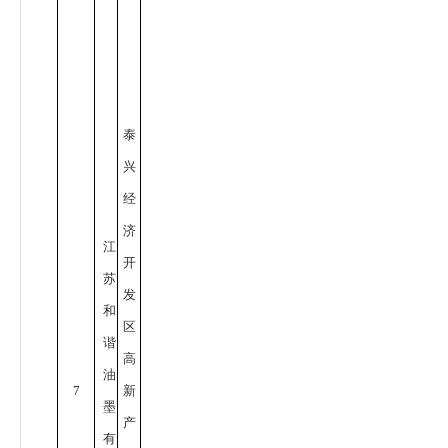
泰
兴
经
济
江
开
苏
发
和
区
谐
高
油
7
新
墨
产
有