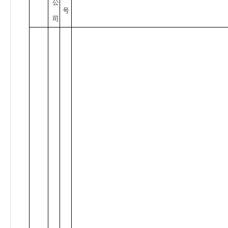
公
号
司