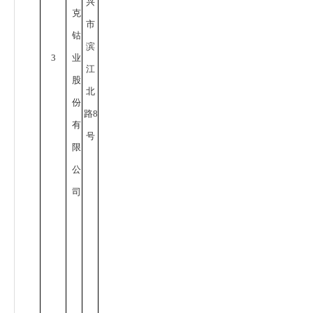
兴
克
市
钴
滨
3
业
江
股
北
份
路
8
有
号
限
公
司