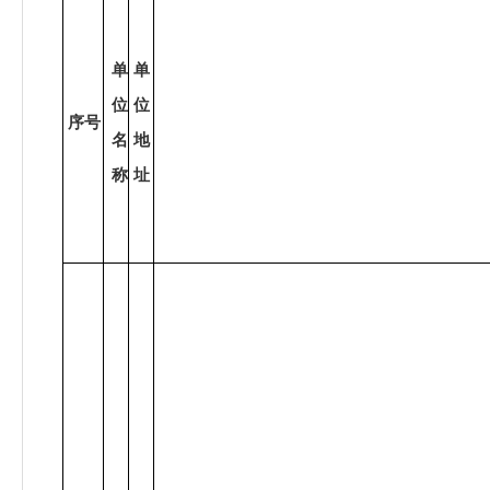
单
单
位
位
序号
名
地
称
址