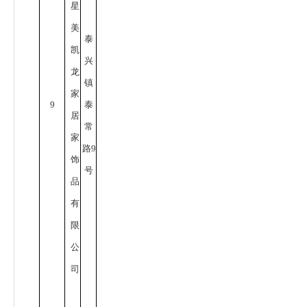
星
美
泰
凯
兴
龙
镇
家
9
泰
居
常
家
路
9
饰
号
品
有
限
公
司