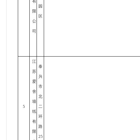
有
园
限
区
公
司
江
泰
苏
兴
爱
市
舍
北
墙
5
二
纸
环
有
路
限
25