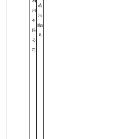
利
疏
用
港
有
路
9
限
号
公
司