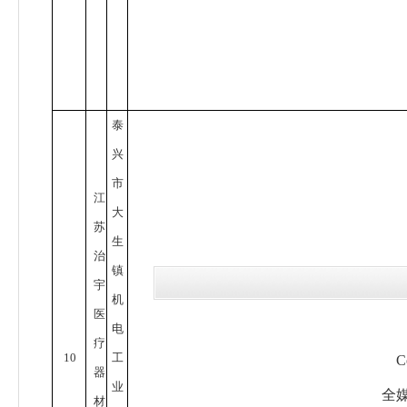
泰
兴
市
江
大
苏
生
治
镇
宇
机
医
电
疗
10
工
C
器
业
全媒
材