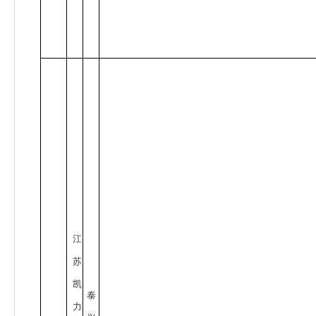
江
苏
凯
泰
力