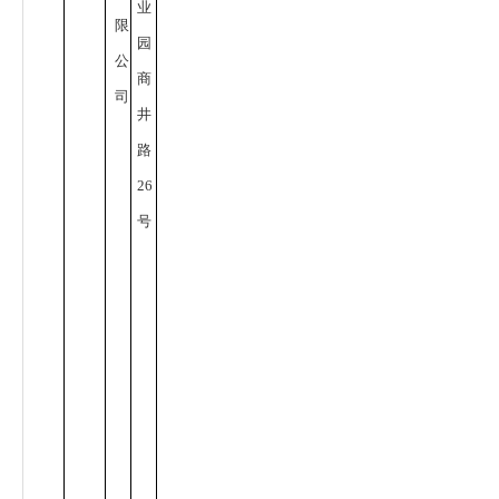
业
限
园
公
商
司
井
路
26
号