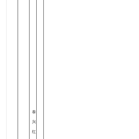
泰
兴
红