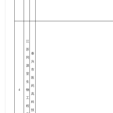
江
苏
泰
同
兴
源
市
堂
医
生
药
4
物
高
工
科
程
技