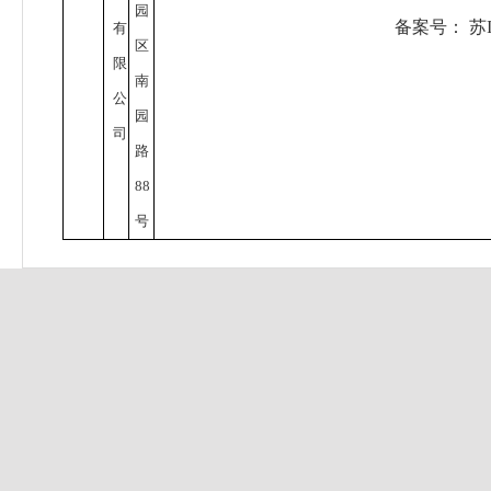
园
备案号：
苏I
有
区
限
南
公
园
司
路
88
号