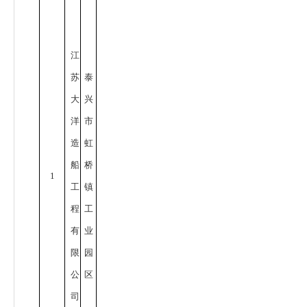
江
苏
泰
大
兴
洋
市
造
虹
船
桥
1
工
镇
程
工
有
业
限
园
公
区
司