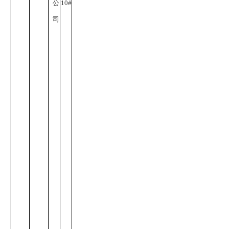
公
10#
司