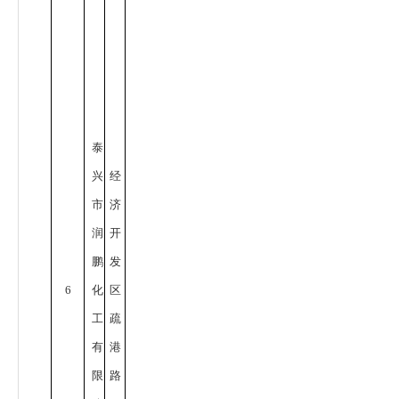
泰
兴
经
市
济
润
开
鹏
发
6
化
区
工
疏
有
港
限
路