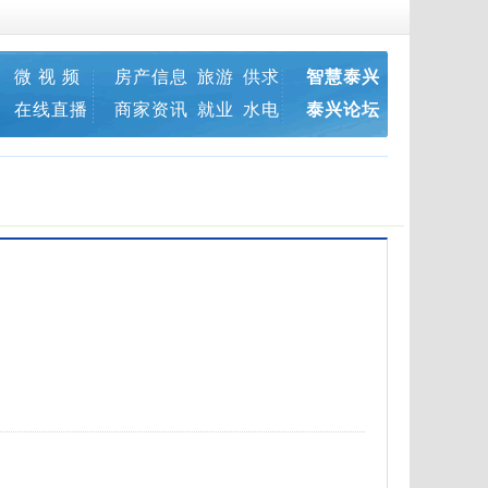
微 视 频
房产信息
旅游
供求
智慧泰兴
在线直播
商家资讯
就业
水电
泰兴论坛