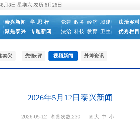
年8月8日 星期六 农历 6月26日
泰兴新闻
学 思 行
党建
政务
经济
城建
法治乡村
聚焦泰兴
专题新闻
法治
科技
教育
卫生
优秀栏目
焦泰兴
先锋e评
视频新闻
外埠资讯
2026年5月12日泰兴新闻
2026-05-12
浏览次数:
230
大
中
小