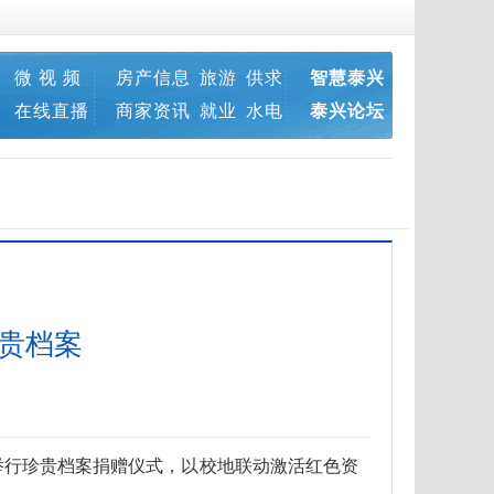
微 视 频
房产信息
旅游
供求
智慧泰兴
在线直播
商家资讯
就业
水电
泰兴论坛
珍贵档案
，举行珍贵档案捐赠仪式，以校地联动激活红色资