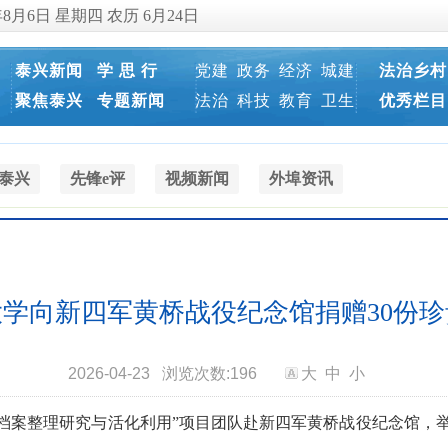
年8月6日 星期四 农历 6月24日
泰兴新闻
学 思 行
党建
政务
经济
城建
法治乡村
聚焦泰兴
专题新闻
法治
科技
教育
卫生
优秀栏目
泰兴
先锋e评
视频新闻
外埠资讯
学向新四军黄桥战役纪念馆捐赠30份
2026-04-23
浏览次数:
196
大
中
小
抗战档案整理研究与活化利用”项目团队赴新四军黄桥战役纪念馆