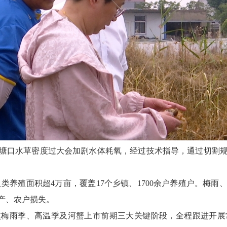
塘口水草密度过大会加剧水体耗氧，经过技术指导，通过切割
鱼类养殖面积超4万亩，覆盖17个乡镇、1700余户养殖户。梅
产、农户损失。
焦梅雨季、高温季及河蟹上市前期三大关键阶段，全程跟进开展