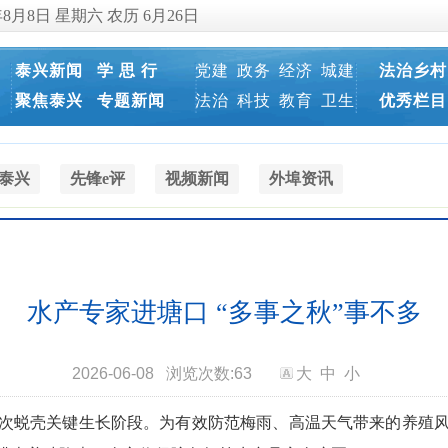
年8月8日 星期六 农历 6月26日
泰兴新闻
学 思 行
党建
政务
经济
城建
法治乡村
聚焦泰兴
专题新闻
法治
科技
教育
卫生
优秀栏目
泰兴
先锋e评
视频新闻
外埠资讯
水产专家进塘口 “多事之秋”事不多
2026-06-08
浏览次数:
63
大
中
小
次蜕壳关键生长阶段。为有效防范梅雨、高温天气带来的养殖