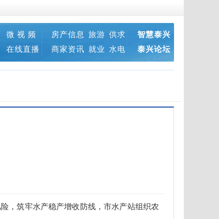
微 视 频
房产信息
旅游
供求
智慧泰兴
在线直播
商家资讯
就业
水电
泰兴论坛
风险，筑牢水产稳产增收防线，市水产站组织农