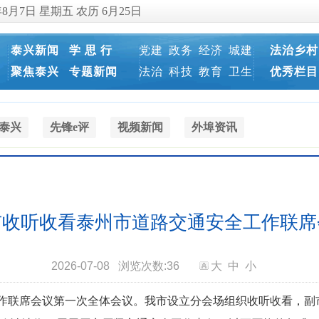
年8月7日 星期五 农历 6月25日
泰兴新闻
学 思 行
党建
政务
经济
城建
法治乡村
聚焦泰兴
专题新闻
法治
科技
教育
卫生
优秀栏目
泰兴
先锋e评
视频新闻
外埠资讯
市收听收看泰州市道路交通安全工作联席
2026-07-08
浏览次数:
36
大
中
小
工作联席会议第一次全体会议。我市设立分会场组织收听收看，副