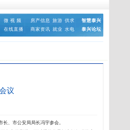
微 视 频
房产信息
旅游
供求
智慧泰兴
在线直播
商家资讯
就业
水电
泰兴论坛
会议
市长、市公安局局长冯宇参会。