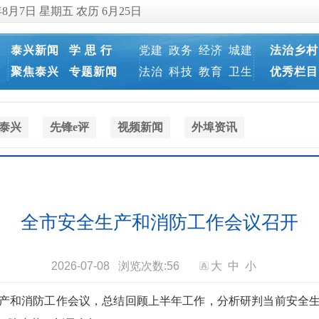
年8月7日 星期五 农历 6月25日
泰兴新闻
学 思 行
党建
政务
经济
城建
法治乡村
聚焦泰兴
专题新闻
法治
科技
教育
卫生
优秀栏目
泰兴
先锋e评
视频新闻
外埠资讯
全市安全生产和消防工作会议召开
2026-07-08
浏览次数:
56
大
中
小
生产和消防工作会议，总结回顾上半年工作，分析研判当前安全