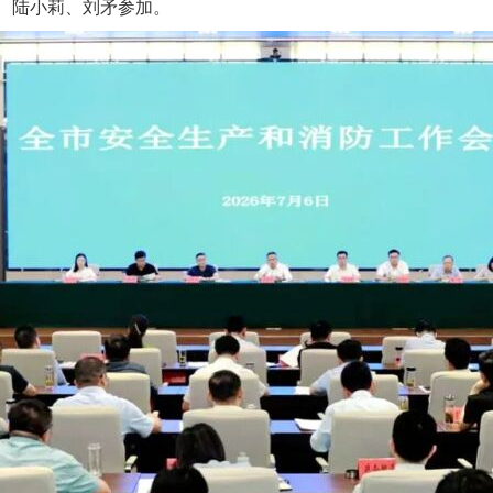
、陆小莉、刘矛参加。