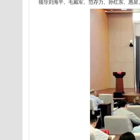
领导刘海平、毛戴军、范存力、孙红东、惠星