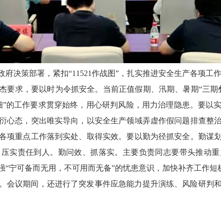
府决策部署，紧扣“11521作战图”，扎实推进安全生产各项工
杰要求，要以时为令抓安全。当前正值假期、汛期、暑期“三期
细”的工作要求贯穿始终，用心研判风险，用力治理隐患。要以
衍心态，突出唯实导向，以安全生产领域弄虚作假问题排查整
各项重点工作落到实处、取得实效。要以勤为径抓安全。勤谋
、压实责任到人。勤问效、抓落实。主要负责同志要带头推动重
强“宁可备而无用，不可用而无备”的忧患意识，加快补齐工作短
。会议期间，还进行了突发事件应急能力提升演练、风险研判
。