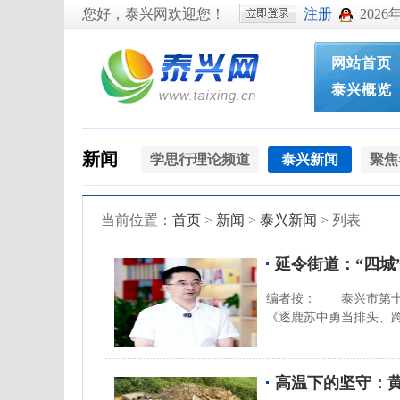
您好，泰兴网欢迎您！
注册
2026
网站首页
泰兴概览
新闻
学思行理论频道
泰兴新闻
聚焦
当前位置：
首页
>
新闻
>
泰兴新闻
> 列表
延令街道：“四城
编者按： 泰兴市第十
《逐鹿苏中勇当排头、
高温下的坚守：黄