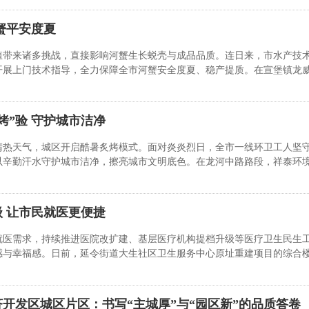
蟹平安度夏
殖带来诸多挑战，直接影响河蟹生长蜕壳与成品品质。连日来，市水产技
开展上门技术指导，全力保障全市河蟹安全度夏、稳产提质。在宣堡镇龙
烤”验 守护城市洁净
晴热天气，城区开启酷暑炙烤模式。面对炎炎烈日，全市一线环卫工人坚
以辛勤汗水守护城市洁净，擦亮城市文明底色。在龙河中路路段，祥泰环
 让市民就医更便捷
就医需求，持续推进医院改扩建、基层医疗机构提档升级等医疗卫生民生
感与幸福感。日前，延令街道大生社区卫生服务中心原址重建项目的综合
开发区城区片区：书写“主城厚”与“园区新”的品质答卷