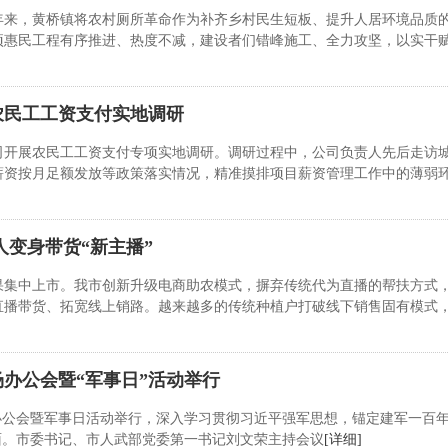
年来，黄桥镇将农村厕所革命作为补齐乡村民生短板、提升人居环境品质
项惠民工程有序推进、热度不减，建设者们错峰施工、全力攻坚，以实干
农民工工资支付实地调研
公司开展农民工工资支付专项实地调研。调研过程中，公司负责人先后走访
薪资按月足额发放等政策落实情况，精准摸排项目薪资管理工作中的薄弱
人变身带货“新主播”
果集中上市。我市创新升级电商助农模式，摒弃传统代为直播的帮扶方式
直播带货、拓宽线上销路。越来越多的传统种植户打破线下销售固有模式
办公会暨“军事日”活动举行
办公会暨军事日活动举行，深入学习贯彻习近平强军思想，锚定建军一百
面。市委书记、市人武部党委第一书记刘文荣主持会议
[详细]