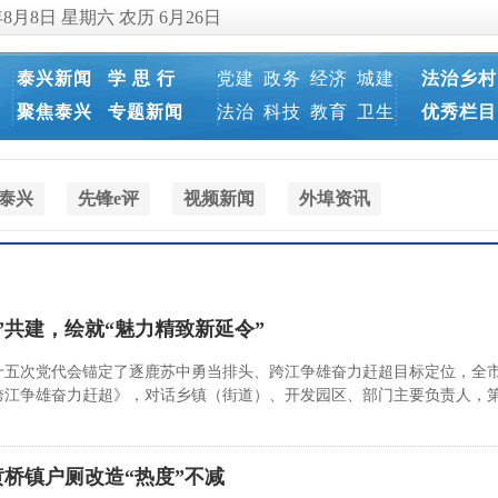
年8月8日 星期六 农历 6月26日
泰兴新闻
学 思 行
党建
政务
经济
城建
法治乡村
聚焦泰兴
专题新闻
法治
科技
教育
卫生
优秀栏目
泰兴
先锋e评
视频新闻
外埠资讯
”共建，绘就“魅力精致新延令”
五次党代会锚定了逐鹿苏中勇当排头、跨江争雄奋力赶超目标定位，全市
跨江争雄奋力赶超》，对话乡镇（街道）、开发园区、部门主要负责人，
桥镇户厕改造“热度”不减