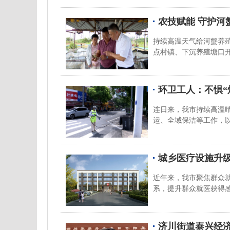
农技赋能 守护河
持续高温天气给河蟹养
点村镇、下沉养殖塘口
环卫工人：不惧“
连日来，我市持续高温
运、全域保洁等工作，
城乡医疗设施升级
近年来，我市聚焦群众
系，提升群众就医获得
济川街道泰兴经济