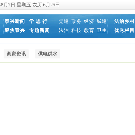
年8月7日 星期五 农历 6月25日
泰兴新闻
学 思 行
党建
政务
经济
城建
法治乡村
聚焦泰兴
专题新闻
法治
科技
教育
卫生
优秀栏目
商家资讯
供电供水