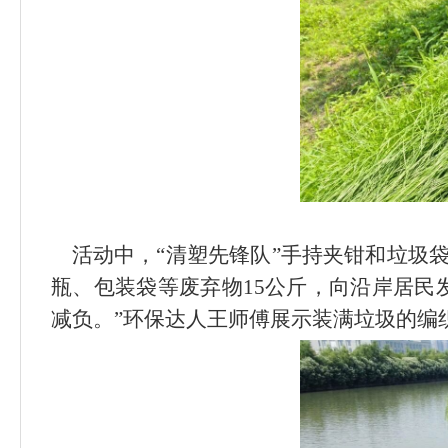
活动中，
“
清塑先锋队
”
手持夹钳和垃圾
瓶、包装袋等废弃物
15
公斤，向沿岸居民
减负。
”
环保达人王师傅展示装满垃圾的编