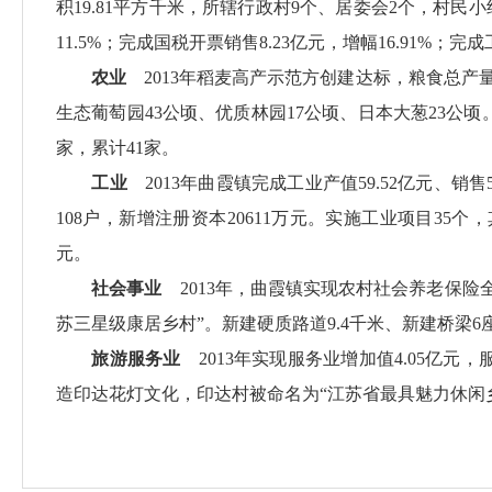
积19.81平方千米，所辖行政村9个、居委会2个，村民小组
11.5%；完成国税开票销售8.23亿元，增幅16.91%；完成
农业
2013年稻麦高产示范方创建达标，粮食总产量
生态葡萄园43公顷、优质林园17公顷、日本大葱23公
家，累计41家。
工业
2013年曲霞镇完成工业产值59.52亿元、销售58
108户，新增注册资本20611万元。实施工业项目35
元。
社会事业
2013年，曲霞镇实现农村社会养老保险全
苏三星级康居乡村”。新建硬质路道9.4千米、新建桥梁6
旅游服务业
2013年实现服务业增加值4.05亿元
造印达花灯文化，印达村被命名为“江苏省最具魅力休闲