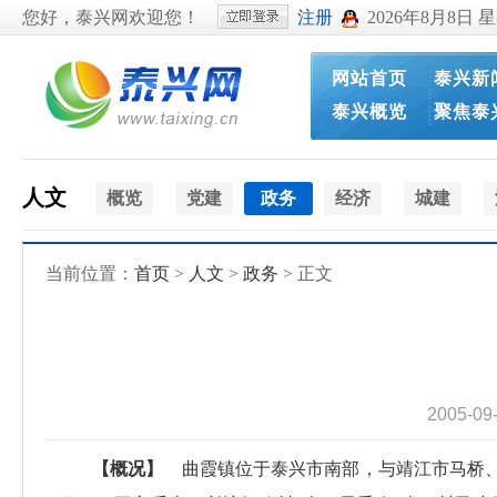
您好，泰兴网欢迎您！
注册
2026年8月8日 
网站首页
泰兴新
泰兴概览
聚焦泰
人文
概览
党建
政务
经济
城建
当前位置：
首页
>
人文
>
政务
> 正文
2005-09
【概况】
曲霞镇位于泰兴市南部，与靖江市马桥、生