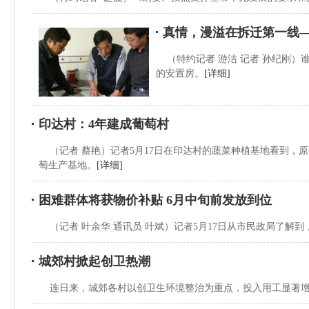
真情，漫溢在拆迁第一线
（特约记者 游洁 记者 孙纪刚）
的安置房。
[详细]
印达村：4年建成葡萄村
（记者 蔡艳）记者5月17日在印达村的蔬菜种植基地看到，
萄生产基地。
[详细]
困难群体将获物价补贴 6月中旬前发放到位
（记者 叶余华 通讯员 叶斌）记者5月17日从市民政局了解
城郊村掀起创卫热潮
连日来，城郊各村以创卫生环境整治为重点，投入用工显著增