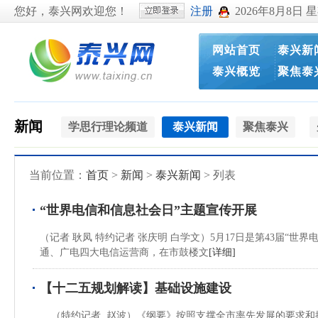
您好，泰兴网欢迎您！
注册
2026年8月8日 
网站首页
泰兴新
泰兴概览
聚焦泰
新闻
学思行理论频道
泰兴新闻
聚焦泰兴
当前位置：
首页
>
新闻
>
泰兴新闻
> 列表
“世界电信和信息社会日”主题宣传开展
（记者 耿凤 特约记者 张庆明 白学文）5月17日是第43届
通、广电四大电信运营商，在市鼓楼文
[详细]
【十二五规划解读】基础设施建设
（特约记者 赵波）《纲要》按照支撑全市率先发展的要求和