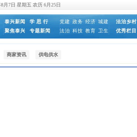
年8月7日 星期五 农历 6月25日
泰兴新闻
学 思 行
党建
政务
经济
城建
法治乡村
聚焦泰兴
专题新闻
法治
科技
教育
卫生
优秀栏目
商家资讯
供电供水