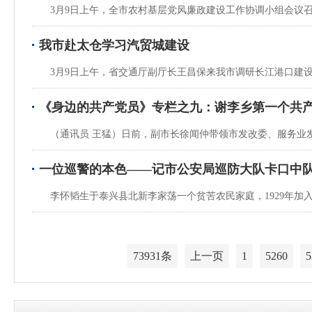
3月9日上午，全市农村基层党风廉政建设工作协调小组会议
我市赴太仓学习汽贸城建设
3月9日上午，省交通厅副厅长王昌保来我市调研长江港口建
《身边的共产党员》专栏之九：谢李乡第一个共
（通讯员 王猛）日前，副市长徐闻仲带领市发改委、服务业
一位巡警的本色——记市公安局巡防大队卡口中
李怀韬生于泰兴县北新李家荡一个贫苦农民家庭，1929年加
73931条
上一页
1
5260
5