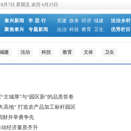
年8月7日 星期五 农历 6月25日
泰兴新闻
学 思 行
党建
政务
经济
城建
法治乡村
聚焦泰兴
专题新闻
法治
科技
教育
卫生
优秀栏目
城建
法治
科技
教育
文体
卫生
主城厚”与“园区新”的品质答卷
大高地” 打造农产品加工标杆园区
四财并举勇争先
推动经济量质齐升